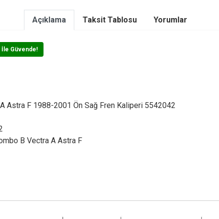
Açıklama
Taksit Tablosu
Yorumlar
 İle Güvende!
ı
A Astra F 1988-2001 Ön Sağ Fren Kaliperi 5542042
2
ombo B Vectra A Astra F